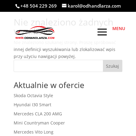
+48 504 229 269
karol@odhandlarza.com
Nie znaleziono żadnych
wyników
Nie znaleziono szukanej strony. Proszę spróbować
innej definicji wyszukiwania lub zlokalizować wpis
przy użyciu nawigacji powyżej.
Szukaj
Aktualnie w ofercie
Skoda Octavia Style
Hyundai I30 Smart
Mercedes CLA 200 AMG
Mini Countryman Cooper
Mercedes Vito Long