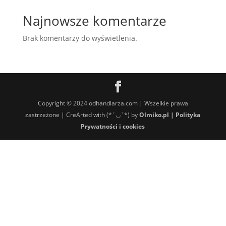
Najnowsze komentarze
Brak komentarzy do wyświetlenia.
Copyright © 2024 odhandlarza.com | Wszelkie prawa
zastrzeżone | CreArted with (*´◡`*) by
Olmiko.pl
|
Polityka
Prywatności i cookies