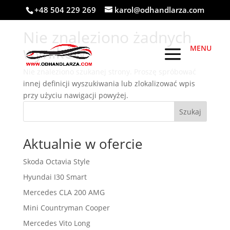
+48 504 229 269
karol@odhandlarza.com
Nie znaleziono żadnych
wyników
Nie znaleziono szukanej strony. Proszę spróbować
innej definicji wyszukiwania lub zlokalizować wpis
przy użyciu nawigacji powyżej.
Szukaj
Aktualnie w ofercie
Skoda Octavia Style
Hyundai I30 Smart
Mercedes CLA 200 AMG
Mini Countryman Cooper
Mercedes Vito Long