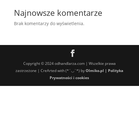
Najnowsze komentarze
Brak komentarzy do wyświetlenia.
Copyright © 2024 odhandlarza.com | Wszelkie prawa
zastrzeżone | CreArted with (*´◡`*) by
Olmiko.pl
|
Polityka
Prywatności i cookies